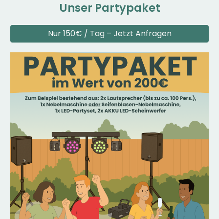
U
nser
Partypaket
Nur 150€ / Tag – Jetzt Anfragen